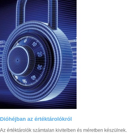
Dióhéjban
az
értéktárolókról
Az értéktárolók számtalan kivitelben és méretben készülnek.