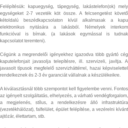
Felépítésük: kapuegység, tápegység, lakástelefon(ok) mely
egységeket 2-7 vezeték köt össze. A felcsengetést követő
kétoldalú beszédkapcsolaton kívül alkalmasak a kapu
elektronikus nyitására a lakásból. Némelyek interkom
funkcióval is bírnak. (a lakások egymással is tudnak
kapcsolatot teremteni).
Cégünk a megrendelői igényekhez igazodva több gyártó cég
kaputelefonjait javasolja telepítésre, ill. szervizeli, javítja. A
javasolt típusok megfelelő szervizháttérrel, hazai képviselettel
rendelkeznek és 2-3 év garanciát vállalnak a készülékeikre.
A kiválasztásnál több szempontot kell figyelembe venni. Fontos
az igényelt szolgáltatás, elhelyezés, a várható vendégforgalom,
a megjelenés, stílus, a rendelkezésre álló infrastruktúra
(vezetékhálózat), falfelület, épület felépítése, a vezérelni kívánt
ajtózár, élettartam, stb.