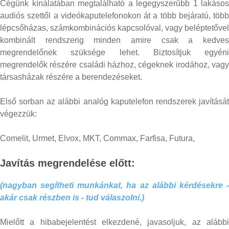
Cégünk kínálatában megtalálható a legegyszerűbb 1 lakásos
audiós szettől a videókaputelefonokon át a több bejáratú, több
lépcsőházas, számkombinációs kapcsolóval, vagy beléptetővel
kombinált rendszerig minden amire csak a kedves
megrendelőnek szüksége lehet. Biztosítjuk egyéni
megrendelők részére családi házhoz, cégeknek irodához, vagy
társasházak részére a berendezéseket.
Első sorban az alábbi analóg kaputelefon rendszerek javítását
végezzük:
Comelit, Urmet, Elvox, MKT, Commax, Farfisa, Futura,
Javítás
megrendelése
előtt:
(nagyban segítheti munkánkat, ha az alábbi kérdésekre -
akár csak részben is - tud válaszolni.)
Mielőtt a hibabejelentést elkezdené, javasoljuk, az alábbi