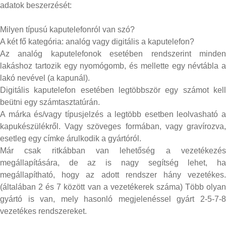
adatok beszerzését:
Milyen típusú kaputelefonról van szó?
A két fő kategória: analóg vagy digitális a kaputelefon?
Az analóg kaputelefonok esetében rendszerint minden
lakáshoz tartozik egy nyomógomb, és mellette egy névtábla a
lakó nevével (a kapunál).
Digitális kaputelefon esetében legtöbbször egy számot kell
beütni egy számtasztatúrán.
A márka és/vagy típusjelzés a legtöbb esetben leolvasható a
kapukészülékről. Vagy szöveges formában, vagy gravírozva,
esetleg egy címke árulkodik a gyártóról.
Már csak ritkábban van lehetőség a vezetékezés
megállapítására, de az is nagy segítség lehet, ha
megállapítható, hogy az adott rendszer hány vezetékes.
(általában 2 és 7 között van a vezetékerek száma) Több olyan
gyártó is van, mely hasonló megjelenéssel gyárt 2-5-7-8
vezetékes rendszereket.