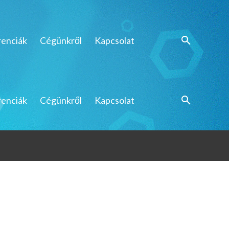
renciák
Cégünkről
Kapcsolat
renciák
Cégünkről
Kapcsolat
elző
védelem
ak
elző
védelem
ak