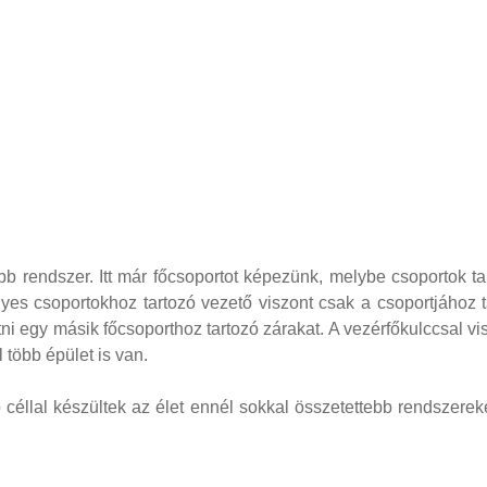
endszer. Itt már főcsoportot képezünk, melybe csoportok tart
gyes csoportokhoz tartozó vezető viszont csak a csoportjához 
tni egy másik főcsoporthoz tartozó zárakat. A vezérfőkulccsal vi
 több épület is van.
 céllal készültek az élet ennél sokkal összetettebb rendszere