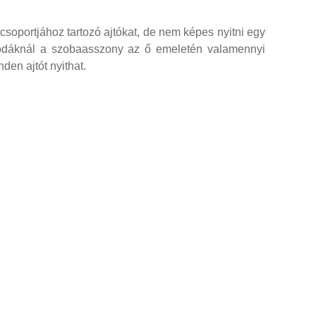
soportjához tartozó ajtókat, de nem képes nyitni egy
zállodáknál a szobaasszony az ő emeletén valamennyi
en ajtót nyithat.