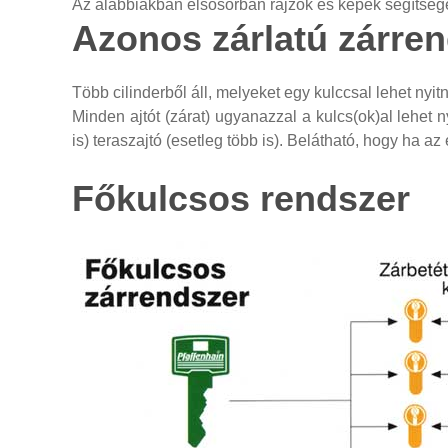
Az alábbiakban elsősorban rajzok és képek segítsé
Azonos
zárlatú
zárre
Több cilinderből áll, melyeket egy kulccsal lehet nyitn
Minden ajtót (zárat) ugyanazzal a kulcs(ok)al lehet n
is) teraszajtó (esetleg több is). Belátható, hogy ha 
Főkulcsos
rendszer