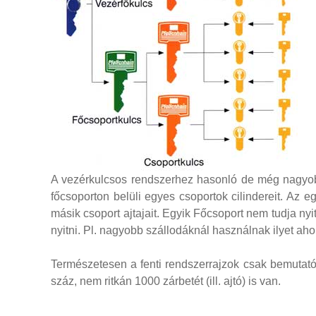
A vezérkulcsos rendszerhez hasonló de még nagyobb r
főcsoporton belüli egyes csoportok cilindereit. Az e
másik csoport ajtajait. Egyik Főcsoport nem tudja nyi
nyitni. Pl. nagyobb szállodáknál használnak ilyet ahol
Természetesen a fenti rendszerrajzok csak bemutató
száz, nem ritkán 1000 zárbetét (ill. ajtó) is van.