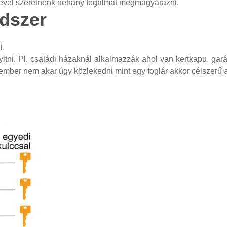
gével szeretnénk néhány fogalmat megmagyarázni.
ndszer
i.
yitni. Pl. családi házaknál alkalmazzák ahol van kertkapu, garáz
az ember nem akar úgy közlekedni mint egy foglár akkor célszerű 