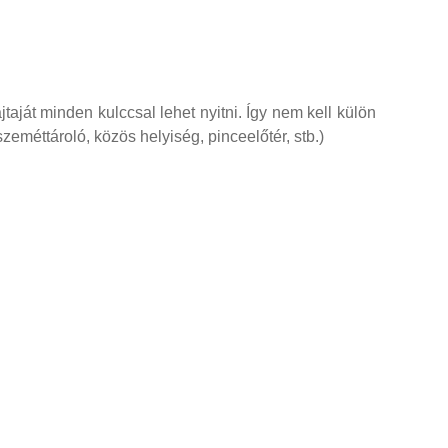
jtaját minden kulccsal lehet nyitni. Így nem kell külön
eméttároló, közös helyiség, pinceelőtér, stb.)