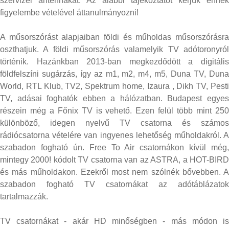
szervizel antennákat. Az alábbi tájékoztatót kérjük ennek
figyelembe vételével áttanulmányozni!
A műsorszórást alapjaiban földi és műholdas műsorszórásra
oszthatjuk. A földi műsorszórás valamelyik TV adótoronyról
történik. Hazánkban 2013-ban megkezdődött a digitális
földfelszíni sugárzás, így az m1, m2, m4, m5, Duna TV, Duna
World, RTL Klub, TV2, Spektrum home, Izaura , Dikh TV, Pesti
TV, adásai foghatók ebben a hálózatban. Budapest egyes
részein még a Főnix TV is vehető. Ezen felül több mint 250
különböző, idegen nyelvű TV csatorna és számos
rádiócsatorna vételére van ingyenes lehetőség műholdakról. A
szabadon fogható ún. Free To Air csatornákon kívül még,
mintegy 2000! kódolt TV csatorna van az ASTRA, a HOT-BIRD
és más műholdakon. Ezekről most nem szólnék bővebben. A
szabadon fogható TV csatornákat az adótáblázatok
tartalmazzák.
TV csatornákat - akár HD minőségben - más módon is