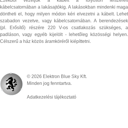
Ezekből vezetjük a kábelt a folyosón felszerelt
kábelcsatornában a lakásajtókig. A lakásokban mindenki maga
döntheti el, hogy milyen módon kéri elvezetni a kábelt. Lehet
szabadon vezetve, vagy kábelcsatornában. A berendezések
(pl. Erősítő) részére 220 V-os csatlakozás szükséges, a
padláson, vagy egyéb kijelölt - lehetőleg közösségi helyen.
Célszerű a ház közös áramköréről kiépíttetni.
©
2026
Elektron Blue Sky Kft.
Minden jog fenntartva.
Adatkezelési tájékoztató