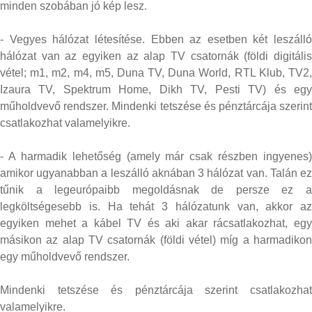
minden szobában jó kép lesz.
- Vegyes hálózat létesítése. Ebben az esetben két leszálló
hálózat van az egyiken az alap TV csatornák (földi digitális
vétel; m1, m2, m4, m5, Duna TV, Duna World, RTL Klub, TV2,
Izaura TV, Spektrum Home, Dikh TV, Pesti TV) és egy
műholdvevő rendszer. Mindenki tetszése és pénztárcája szerint
csatlakozhat valamelyikre.
- A harmadik lehetőség (amely már csak részben ingyenes)
amikor ugyanabban a leszálló aknában 3 hálózat van. Talán ez
tűnik a legeurópaibb megoldásnak de persze ez a
legköltségesebb is. Ha tehát 3 hálózatunk van, akkor az
egyiken mehet a kábel TV és aki akar rácsatlakozhat, egy
másikon az alap TV csatornák (földi vétel) míg a harmadikon
egy műholdvevő rendszer.
Mindenki tetszése és pénztárcája szerint csatlakozhat
valamelyikre.