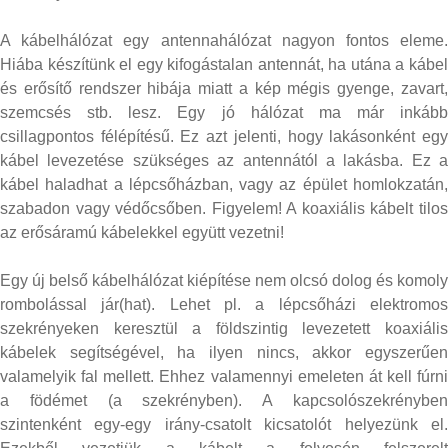
A kábelhálózat egy antennahálózat nagyon fontos eleme.
Hiába készítünk el egy kifogástalan antennát, ha utána a kábel
és erősítő rendszer hibája miatt a kép mégis gyenge, zavart,
szemcsés stb. lesz. Egy jó hálózat ma már inkább
csillagpontos félépítésű. Ez azt jelenti, hogy lakásonként egy
kábel levezetése szükséges az antennától a lakásba. Ez a
kábel haladhat a lépcsőházban, vagy az épület homlokzatán,
szabadon vagy védőcsőben. Figyelem! A koaxiális kábelt tilos
az erősáramú kábelekkel együtt vezetni!
Egy új belső kábelhálózat kiépítése nem olcsó dolog és komoly
rombolással jár(hat). Lehet pl. a lépcsőházi elektromos
szekrényeken keresztül a földszintig levezetett koaxiális
kábelek segítségével, ha ilyen nincs, akkor egyszerűen
valamelyik fal mellett. Ehhez valamennyi emeleten át kell fúrni
a födémet (a szekrényben). A kapcsolószekrényben
szintenként egy-egy irány-csatolt kicsatolót helyezünk el.