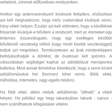
vehetünk, zömmel előfizetéses rendszerben.
Amikor egy antennarendszert kívánunk felépíteni, elsősorban
azt kell meghatározni, hogy mely csatornákat kívánjuk venni,
hány vételi helyen. Ezután azt kell eldönteni, hogy a későbbiek
folyamán kívánjuk-e bővíteni a rendszert, mert az elemeket úgy
érdemes összeválogatni, hogy egy esetleges későbbi
bővítésnél veszteség nélkül (vagy minél kisebb veszteséggel)
tudjuk azt megoldani. Természetesen az árak mindenképpen
befolyásolhatják a döntést, de óvatosan kell spórolni. A
választásban segítséget kaphat az adótáblázat menüpontra
kattintva. Most annak felmérése következik, hogy a venni kívánt
adóállomásokat hol (honnan) lehet venni. (földi vétel,
műholdas, Internetes, vagy egyéb módon).
Ha földi vétel, akkor melyik adóállomás "látható" a vételi
helyen. Ha például egy hegy takarásában lakunk - sajnos -
nem számíthatunk kifogástalan vételre.