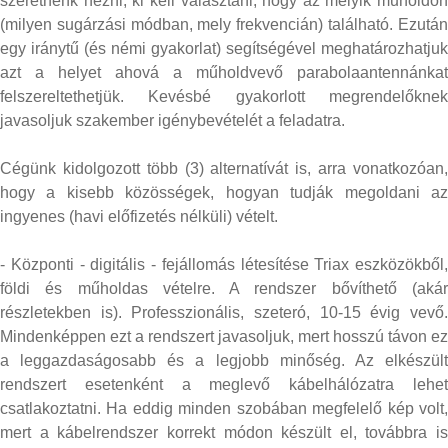
szeretnénk nézni, ki kell választani, hogy az melyik műholdon
(milyen sugárzási módban, mely frekvencián) található. Ezután
egy iránytű (és némi gyakorlat) segítségével meghatározhatjuk
azt a helyet ahová a műholdvevő parabolaantennánkat
felszereltethetjük. Kevésbé gyakorlott megrendelőknek
javasoljuk szakember igénybevételét a feladatra.
Cégünk kidolgozott több (3) alternatívát is, arra vonatkozóan,
hogy a kisebb közösségek, hogyan tudják megoldani az
ingyenes (havi előfizetés nélküli) vételt.
- Központi - digitális - fejállomás létesítése Triax eszközökből,
földi és műholdas vételre. A rendszer bővíthető (akár
részletekben is). Professzionális, szeteró, 10-15 évig vevő.
Mindenképpen ezt a rendszert javasoljuk, mert hosszú távon ez
a leggazdaságosabb és a legjobb minőség. Az elkészült
rendszert esetenként a meglevő kábelhálózatra lehet
csatlakoztatni. Ha eddig minden szobában megfelelő kép volt,
mert a kábelrendszer korrekt módon készült el, továbbra is