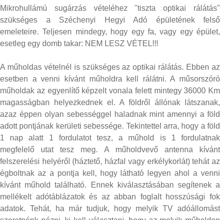
Mikrohullámú sugárzás vételéhez "tiszta optikai rálátás"
szükséges a Széchenyi Hegyi Adó épületének felső
emeleteire. Teljesen mindegy, hogy egy fa, vagy egy épület,
esetleg egy domb takar: NEM LESZ VÉTEL!!!
A műholdas vételnél is szükséges az optikai rálátás. Ebben az
esetben a venni kívánt műholdra kell rálátni. A műsorszóró
műholdak az egyenlítő képzelt vonala felett mintegy 36000 Km
magasságban helyezkednek el. A földről állónak látszanak,
azaz éppen olyan sebességgel haladnak mint amennyi a föld
adott pontjának kerületi sebessége. Tekintettel arra, hogy a föld
1 nap alatt 1 fordulatot tesz, a műhold is 1 fordulatnak
megfelelő utat tesz meg. A műholdvevő antenna kívánt
felszerelési helyéről (háztető, házfal vagy erkélykorlát) tehát az
égboltnak az a pontja kell, hogy látható legyen ahol a venni
kívánt műhold található. Ennek kiválasztásában segítenek a
mellékelt adótáblázatok és az abban foglalt hosszúsági fok
adatok. Tehát, ha már tudjuk, hogy melyik TV adóállomást